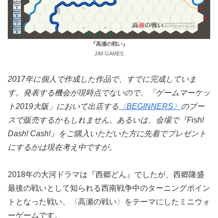
『高瀬の戦い』
JIM GAMES
2017年に個人で作成した作品で、すでに完成していま
す。発表する機会が現時点でないので、「ゲームマーケッ
ト2019大阪」において出店する
〈BEGINNERS〉
のブー
スで販売するかもしれません。あるいは、会場で『Fish!
Dash! Cash!』をご購入いただいた方に先着でプレゼント
にするかは現在考え中ですが。
2018年の大河ドラマは『西郷どん』でしたが、西郷隆盛
最後の戦いとして知られる西南戦争中のターニングポイン
トとなった戦い、〈高瀬の戦い〉をテーマにしたミニウォ
ーゲームです。