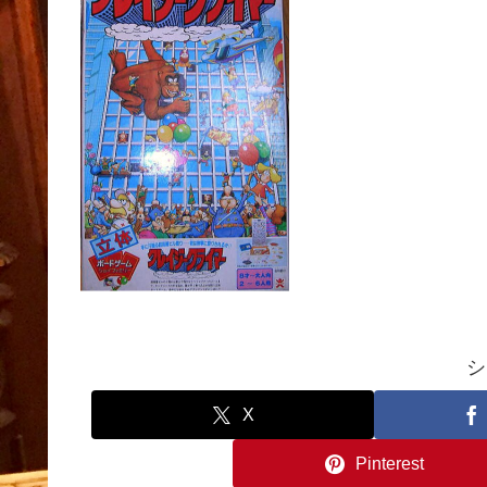
シ
X
Pinterest